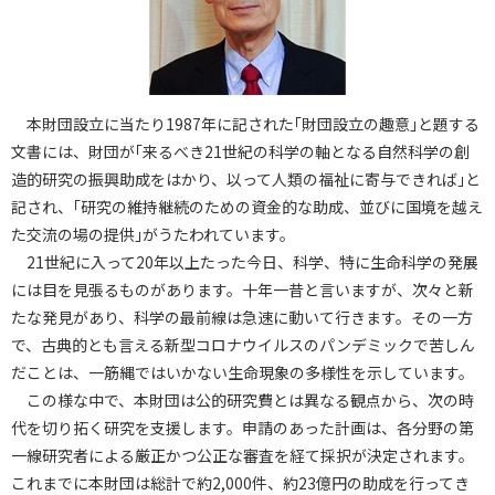
本財団設立に当たり1987年に記された｢財団設立の趣意｣と題する
文書には、財団が｢来るべき21世紀の科学の軸となる自然科学の創
造的研究の振興助成をはかり、以って人類の福祉に寄与できれば｣と
記され、｢研究の維持継続のための資金的な助成、並びに国境を越え
た交流の場の提供｣がうたわれています。
21世紀に入って20年以上たった今日、科学、特に生命科学の発展
には目を見張るものがあります。十年一昔と言いますが、次々と新
たな発見があり、科学の最前線は急速に動いて行きます。その一方
で、古典的とも言える新型コロナウイルスのパンデミックで苦しん
だことは、一筋縄ではいかない生命現象の多様性を示しています。
この様な中で、本財団は公的研究費とは異なる観点から、次の時
代を切り拓く研究を支援します。申請のあった計画は、各分野の第
一線研究者による厳正かつ公正な審査を経て採択が決定されます。
これまでに本財団は総計で約2,000件、約23億円の助成を行ってき