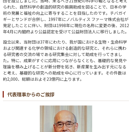
団を設立しました。当時、来るべき21世紀の科学の軸となると考え
られた、自然科学の創造的研究の振興助成を図ることで、日本の学
術の発展と福祉の向上に寄与することを目指したのです。チバガイ
ギーとサンドが合併し、1997年にノバルティス ファーマ株式会社が
発足したことに伴い、財団は1998年に現在の名称に変更の後、2012
年4月に内閣府より公益認定を受けて公益財団法人に移行しました。
設立以来、当財団は37年にわたり、我が国における生物・生命科学
および関連する化学の領域における創造的な研究と、それらに携わ
る研究者の交流の場である研究集会に対して助成を行ってきまし
た。特に、成果がすぐに応用につながらなくとも、基礎的な発見や
理論を積み上げることが新分野を拓き、新産業を生み出す元になる
と考え、基礎的な研究への助成を中心に行っています。その件数は
約2,000、総額はおよそ23億円に上ります。
代表理事からのご挨拶